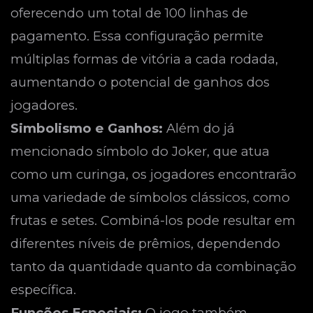
oferecendo um total de 100 linhas de
pagamento. Essa configuração permite
múltiplas formas de vitória a cada rodada,
aumentando o potencial de ganhos dos
jogadores.
Simbolismo e Ganhos:
Além do já
mencionado símbolo do Joker, que atua
como um curinga, os jogadores encontrarão
uma variedade de símbolos clássicos, como
frutas e setes. Combiná-los pode resultar em
diferentes níveis de prêmios, dependendo
tanto da quantidade quanto da combinação
específica.
Funções Especiais:
O jogo também