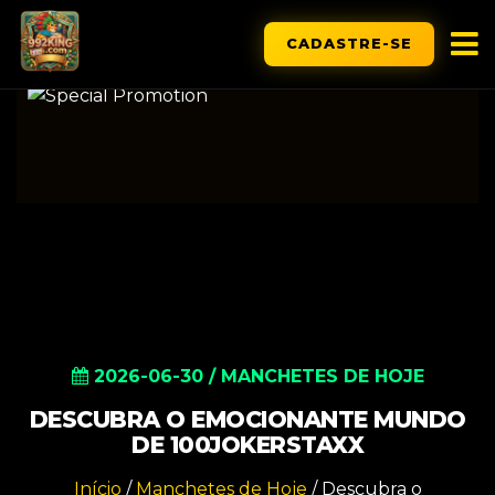
CADASTRE-SE
2026-06-30
/
MANCHETES DE HOJE
DESCUBRA O EMOCIONANTE MUNDO
DE 100JOKERSTAXX
Início
/
Manchetes de Hoje
/
Descubra o