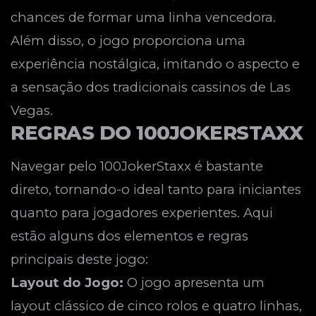
chances de formar uma linha vencedora.
Além disso, o jogo proporciona uma
experiência nostálgica, imitando o aspecto e
a sensação dos tradicionais cassinos de Las
Vegas.
REGRAS DO 100JOKERSTAXX
Navegar pelo 100JokerStaxx é bastante
direto, tornando-o ideal tanto para iniciantes
quanto para jogadores experientes. Aqui
estão alguns dos elementos e regras
principais deste jogo:
Layout do Jogo:
O jogo apresenta um
layout clássico de cinco rolos e quatro linhas,