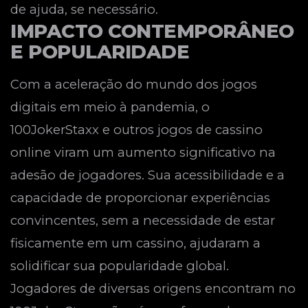
de ajuda, se necessário.
IMPACTO CONTEMPORÂNEO
E POPULARIDADE
Com a aceleração do mundo dos jogos
digitais em meio à pandemia, o
100JokerStaxx e outros jogos de cassino
online viram um aumento significativo na
adesão de jogadores. Sua acessibilidade e a
capacidade de proporcionar experiências
convincentes, sem a necessidade de estar
fisicamente em um cassino, ajudaram a
solidificar sua popularidade global.
Jogadores de diversas origens encontram no