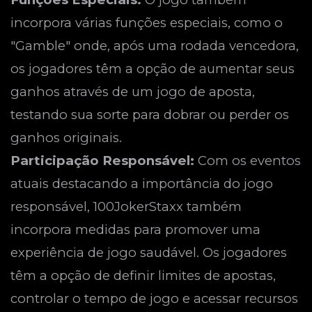
incorpora várias funções especiais, como o
"Gamble" onde, após uma rodada vencedora,
os jogadores têm a opção de aumentar seus
ganhos através de um jogo de aposta,
testando sua sorte para dobrar ou perder os
ganhos originais.
Participação Responsável:
Com os eventos
atuais destacando a importância do jogo
responsável, 100JokerStaxx também
incorpora medidas para promover uma
experiência de jogo saudável. Os jogadores
têm a opção de definir limites de apostas,
controlar o tempo de jogo e acessar recursos