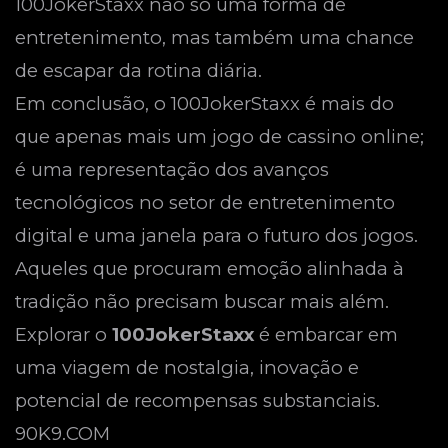
100JokerStaxx não só uma forma de
entretenimento, mas também uma chance
de escapar da rotina diária.
Em conclusão, o 100JokerStaxx é mais do
que apenas mais um jogo de cassino online;
é uma representação dos avanços
tecnológicos no setor de entretenimento
digital e uma janela para o futuro dos jogos.
Aqueles que procuram emoção alinhada à
tradição não precisam buscar mais além.
Explorar o
100JokerStaxx
é embarcar em
uma viagem de nostalgia, inovação e
potencial de recompensas substanciais.
90K9.COM