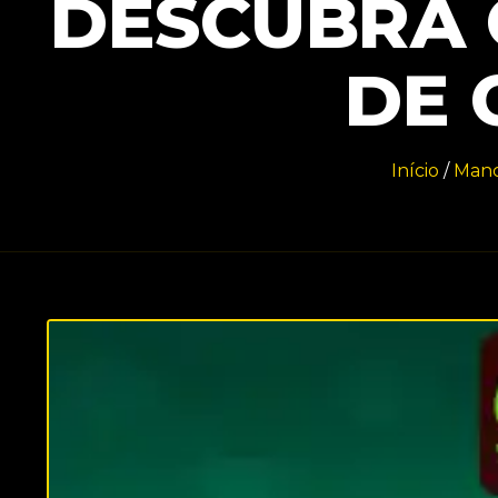
DESCUBRA
DE 
Início
/
Manc