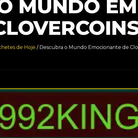
 O MUNDO EM
CLOVERCOIN
hetes de Hoje
/
Descubra o Mundo Emocionante de Clo