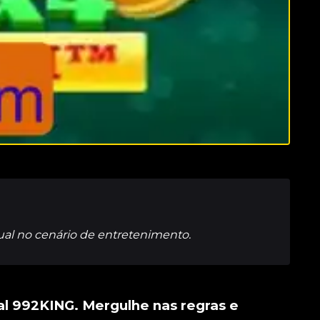
tual no cenário de entretenimento.
al 992KING. Mergulhe nas regras e