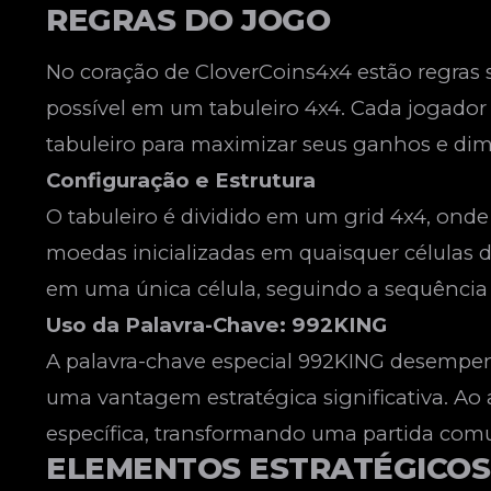
REGRAS DO JOGO
No coração de CloverCoins4x4 estão regras s
possível em um tabuleiro 4x4. Cada jogado
tabuleiro para maximizar seus ganhos e dim
Configuração e Estrutura
O tabuleiro é dividido em um grid 4x4, onde
moedas inicializadas em quaisquer células
em uma única célula, seguindo a sequência d
Uso da Palavra-Chave: 992KING
A palavra-chave especial 992KING desempen
uma vantagem estratégica significativa. Ao
específica, transformando uma partida com
ELEMENTOS ESTRATÉGICOS