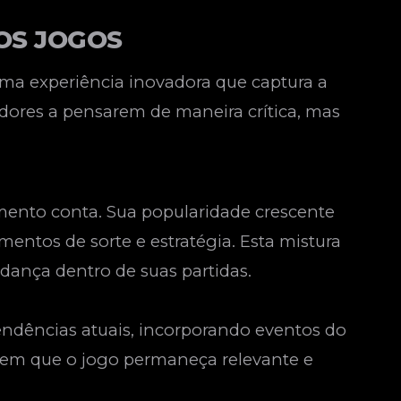
OS JOGOS
ma experiência inovadora que captura a
adores a pensarem de maneira crítica, mas
ento conta. Sua popularidade crescente
entos de sorte e estratégia. Esta mistura
ança dentro de suas partidas.
ndências atuais, incorporando eventos do
ntem que o jogo permaneça relevante e