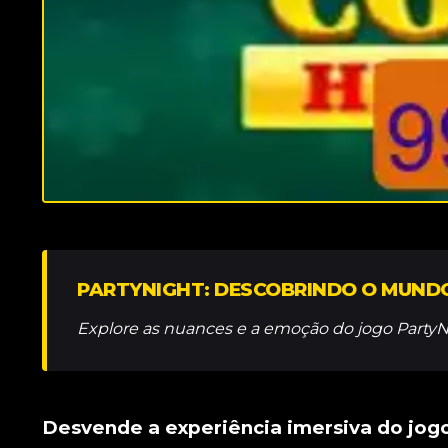
PARTYNIGHT: DESCOBRINDO O MUND
Explore as nuances e a emoção do jogo PartyNig
Desvende a experiência imersiva do jog