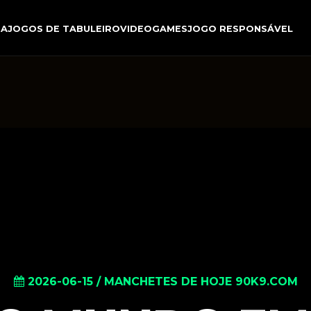
SA
JOGOS DE TABULEIRO
VIDEOGAMES
JOGO RESPONSÁVEL
2026-06-15
/
MANCHETES DE HOJE
90K9.COM