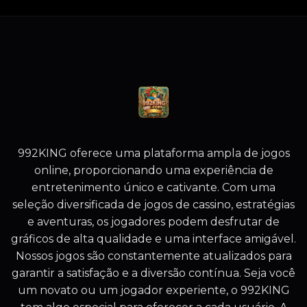
992KING oferece uma plataforma ampla de jogos
online, proporcionando uma experiência de
entretenimento único e cativante. Com uma
seleção diversificada de jogos de cassino, estratégias
e aventuras, os jogadores podem desfrutar de
gráficos de alta qualidade e uma interface amigável.
Nossos jogos são constantemente atualizados para
garantir a satisfação e a diversão contínua. Seja você
um novato ou um jogador experiente, o 992KING