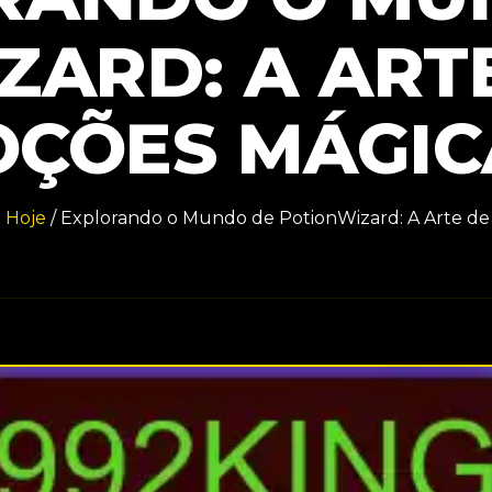
ZARD: A ARTE
OÇÕES MÁGIC
 Hoje
/
Explorando o Mundo de PotionWizard: A Arte de 