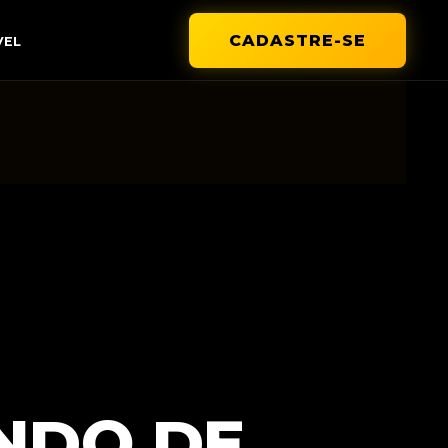
CADASTRE-SE
VEL
NDO DE