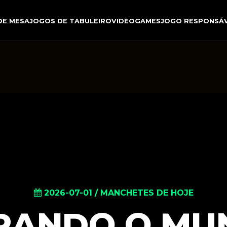
DE MESA
JOGOS DE TABULEIRO
VIDEOGAMES
JOGO RESPONSÁ
2026-07-01
/
MANCHETES DE HOJE
RANDO O MU