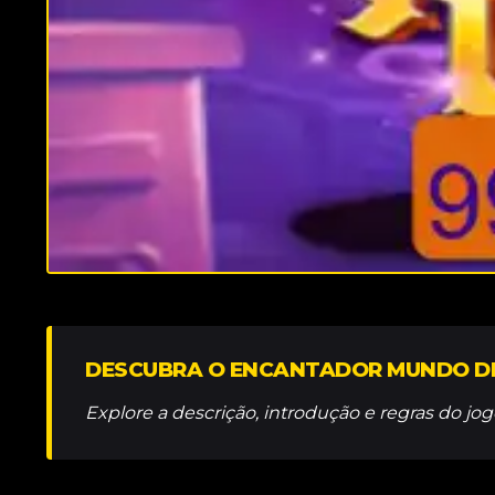
DESCUBRA O ENCANTADOR MUNDO DE
Explore a descrição, introdução e regras do j