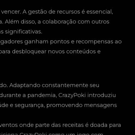
vencer. A gestão de recursos é essencial,
a. Além disso, a colaboração com outros
 significativas.
s jogadores ganham pontos e recompensas ao
 para desbloquear novos conteúdos e
ndo. Adaptando constantemente seu
 durante a pandemia, CrazyPoki introduziu
saúde e segurança, promovendo mensagens
entos onde parte das receitas é doada para
osiciona CrazyPoki como um jogo com