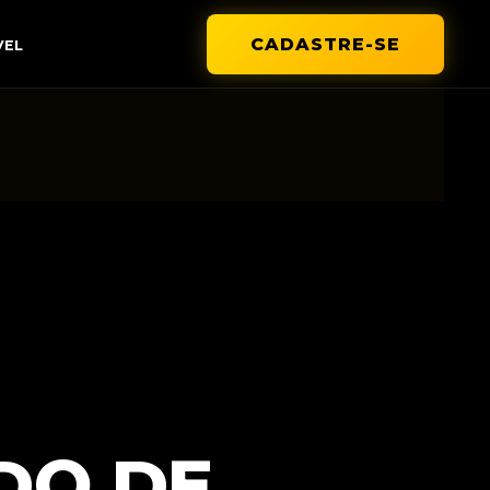
CADASTRE-SE
VEL
DO DE