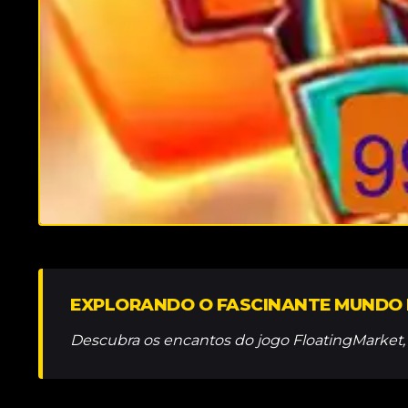
EXPLORANDO O FASCINANTE MUNDO D
Descubra os encantos do jogo FloatingMarket, 