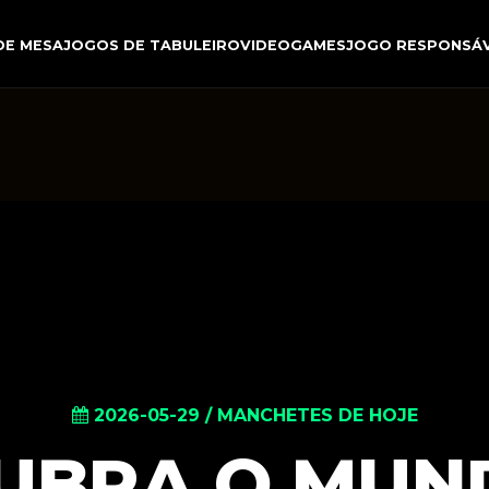
DE MESA
JOGOS DE TABULEIRO
VIDEOGAMES
JOGO RESPONSÁ
2026-05-29
/
MANCHETES DE HOJE
UBRA O MUN