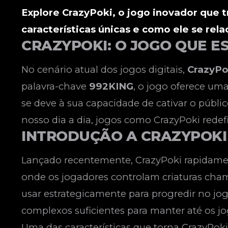
Explore CrazyPoki, o jogo inovador que t
características únicas e como ele se rel
CRAZYPOKI: O JOGO QUE 
No cenário atual dos jogos digitais,
CrazyPo
palavra-chave
992KING
, o jogo oferece um
se deve à sua capacidade de cativar o púb
nosso dia a dia, jogos como CrazyPoki redef
INTRODUÇÃO A CRAZYPOKI
Lançado recentemente, CrazyPoki rapidamen
onde os jogadores controlam criaturas cham
usar estrategicamente para progredir no jogo
complexos suficientes para manter até os j
Uma das características que torna CrazyPoki