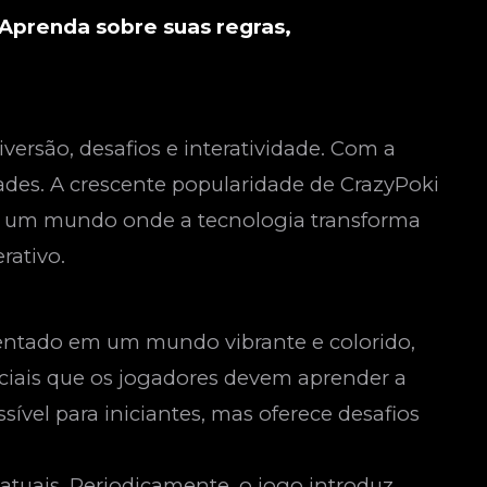
 Aprenda sobre suas regras,
ersão, desafios e interatividade. Com a
dades. A crescente popularidade de CrazyPoki
Em um mundo onde a tecnologia transforma
rativo.
entado em um mundo vibrante e colorido,
eciais que os jogadores devem aprender a
sível para iniciantes, mas oferece desafios
atuais. Periodicamente, o jogo introduz