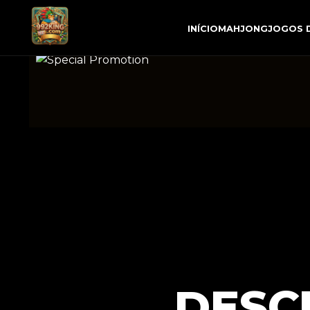
INÍCIO
MAHJONG
JOGOS 
DESC